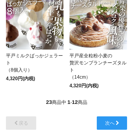
平戸ミルクばっかジェラー
平戸産全粒粉小麦の
ト
贅沢モンブランチーズタル
（8個入り）
ト
（14cm）
4,320円(内税)
4,320円(内税)
23
1
12
商品中
-
商品
戻る
次へ