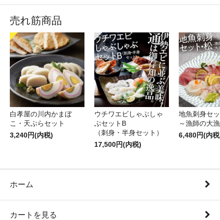
売れ筋商品
白孝屋の川内かまぼ
ウチワエビしゃぶしゃ
地魚刺身セッ
こ・天ぷらセット
ぶセットB
～漁師の大漁
（刺身・半身セット）
3,240円(内税)
6,480円(内税
17,500円(内税)
ホーム
カートを見る