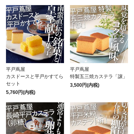
平戸蔦屋
平戸蔦屋
カスドースと平戸かすてら
特製五三焼カステラ「譲」
セット
3,500円(内税)
5,760円(内税)