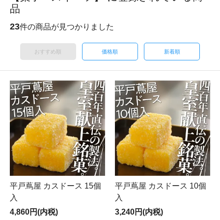
品
23
件の商品が見つかりました
おすすめ順
価格順
新着順
平戸蔦屋 カスドース 15個
平戸蔦屋 カスドース 10個
入
入
4,860円(内税)
3,240円(内税)