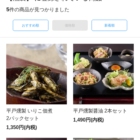
5
件の商品が見つかりました
おすすめ順
価格順
新着順
平戸燻製 いりこ佃煮
平戸燻製醤油 2本セット
2パックセット
1,490円(内税)
1,350円(内税)