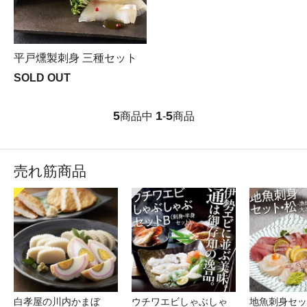
平戸燻製刺身 三種セット
SOLD OUT
5
1
5
商品中
-
商品
売れ筋商品
白孝屋の川内かまぼ
ウチワエビしゃぶしゃ
地魚刺身セッ