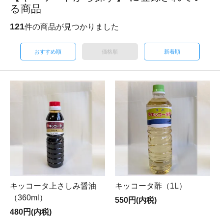
る商品
121
件の商品が見つかりました
おすすめ順
価格順
新着順
キッコータ上さしみ醤油
キッコータ酢（1L）
（360ml）
550円(内税)
480円(内税)