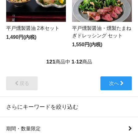
平戸燻製醤油 2本セット
平戸燻製醤油・燻製たまね
ぎドレッシング セット
1,490円(内税)
1,550円(内税)
121
1
12
商品中
-
商品
戻る
次へ
さらにキーワードを絞り込む
期間・数量限定