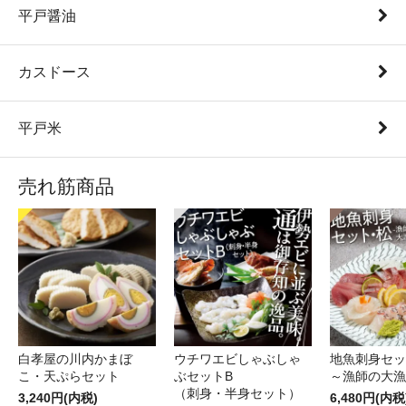
平戸醤油
カスドース
平戸米
売れ筋商品
白孝屋の川内かまぼ
ウチワエビしゃぶしゃ
地魚刺身セッ
こ・天ぷらセット
ぶセットB
～漁師の大漁
（刺身・半身セット）
3,240円(内税)
6,480円(内税