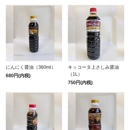
にんにく醤油（360ml）
キッコータ上さしみ醤油
（1L）
680円(内税)
750円(内税)