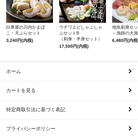
白孝屋の川内かまぼ
ウチワエビしゃぶしゃ
地魚刺身セッ
こ・天ぷらセット
ぶセットB
～漁師の大漁
（刺身・半身セット）
3,240円(内税)
6,480円(内税
17,500円(内税)
ホーム
カートを見る
特定商取引法に基づく表記
プライバシーポリシー