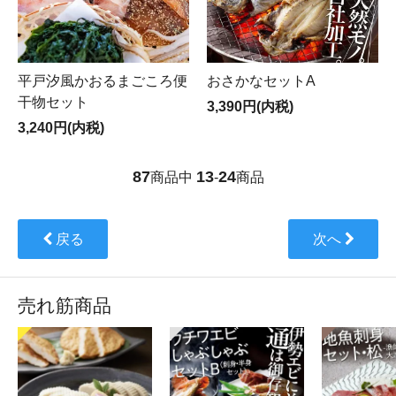
平戸汐風かおるまごころ便
おさかなセットA
干物セット
3,390円(内税)
3,240円(内税)
87
13
24
商品中
-
商品
戻る
次へ
売れ筋商品