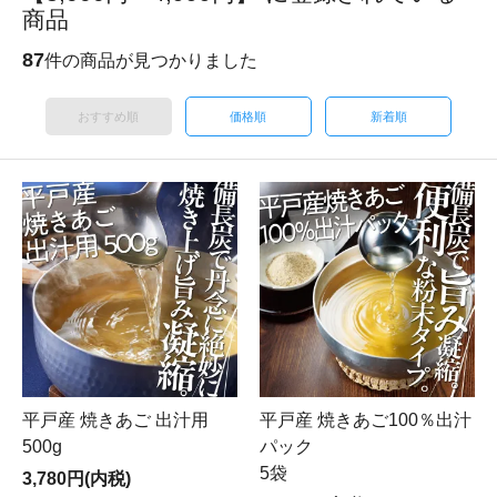
商品
87
件の商品が見つかりました
おすすめ順
価格順
新着順
平戸産 焼きあご 出汁用
平戸産 焼きあご100％出汁
500g
パック
5袋
3,780円(内税)