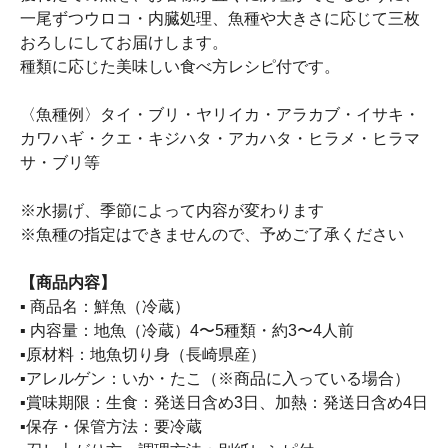
一尾ずつウロコ・内臓処理、魚種や大きさに応じて三枚
おろしにしてお届けします。
種類に応じた美味しい食べ方レシピ付です。
〈魚種例〉タイ・ブリ・ヤリイカ・アラカブ・イサキ・
カワハギ・クエ・キジハタ・アカハタ・ヒラメ・ヒラマ
サ・ブリ等
※水揚げ、季節によって内容が変わります
※魚種の指定はできませんので、予めご了承ください
【商品内容】
▪ 商品名：鮮魚（冷蔵）
▪ 内容量：地魚（冷蔵）4〜5種類・約3〜4人前
▪原材料：地魚切り身（長崎県産）
▪アレルゲン：いか・たこ（※商品に入っている場合）
▪賞味期限：生食：発送日含め3日、加熱：発送日含め4日
▪保存・保管方法：要冷蔵