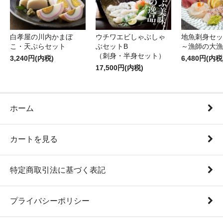
白孝屋の川内かまぼ
ウチワエビしゃぶしゃ
地魚刺身セッ
こ・天ぷらセット
ぶセットB
～漁師の大漁
（刺身・半身セット）
3,240円(内税)
6,480円(内税
17,500円(内税)
ホーム
カートを見る
特定商取引法に基づく表記
プライバシーポリシー