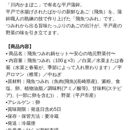
「川内かまぼこ」で有名な平戸蒲鉾。
平戸で水揚げされたばかりの新鮮なあご（飛魚）を、蒲
鉾職人の熟練の技で作り上げた「飛魚つみれ」です。
つみれから出る旨味たっぷりのあごの出汁が、平戸産の
野菜の味を引き立てます。
【商品内容】
▪ 商品名：飛魚つみれ鍋セット〜安心の地元野菜付〜
▪ 内容量：飛魚つみれ（100ｇ×3）／白菜／水菜または春
菊（水菜と春菊が、季節によって入れ替わります）／平
戸ロマン（椎茸）／中ねぎ
▪原材料：飛魚つみれ（魚肉(飛魚)(長崎県産)、澱粉、食
塩、卵、植物油脂／調味料(アミノ酸等)、甘味料(ステビ
ア)、(一部に卵を含む)）、野菜（平戸市産）
▪アレルゲン：卵
▪賞味期限：発送日含め5日
▪保存・保管方法：要冷蔵
▪発送：冷蔵便