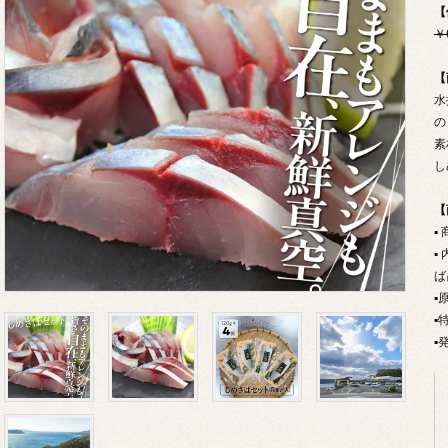
【
￥
【
水
の
素
し
【
▪
▪
ば
▪
▪
▪