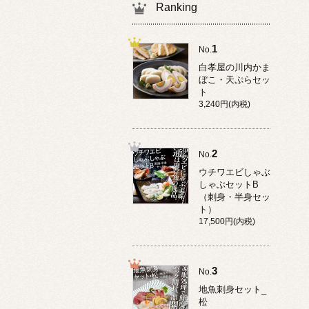
Ranking
1
No.
白孝屋の川内かま
ぼこ・天ぷらセッ
ト
3,240円(内税)
2
No.
ウチワエビしゃぶ
しゃぶセットB
（刺身・半身セッ
ト）
17,500円(内税)
3
No.
地魚刺身セット_
松