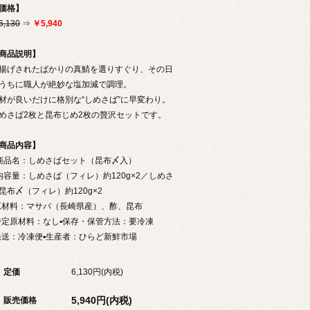
価格】
6,130
⇒
￥5,940
商品説明】
揚げされたばかりの真鯖を選りすぐり、その日
うちに職人が絶妙な塩加減で調理。
材が良いだけに格別な“しめさば”に早変わり。
めさば2枚と昆布じめ2枚の贅沢セットです。
商品内容】
 商品名：しめさばセット（昆布〆入）
 内容量：しめさば（フィレ）約120g×2／しめさ
昆布〆（フィレ）約120g×2
原材料：マサバ（長崎県産）、酢、昆布
特定原材料：なし
▪保存・保管方法：要冷凍
発送：冷凍便▪生産者：ひらど新鮮市場
定価
6,130円(内税)
5,940円(内税)
販売価格