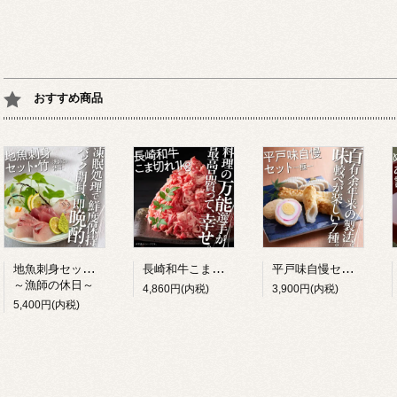
おすすめ商品
地魚刺身セット・竹
長崎和牛こま切れ 1kg
平戸味自慢セット ー極ー
～漁師の休日～
4,860円(内税)
3,900円(内税)
5,400円(内税)