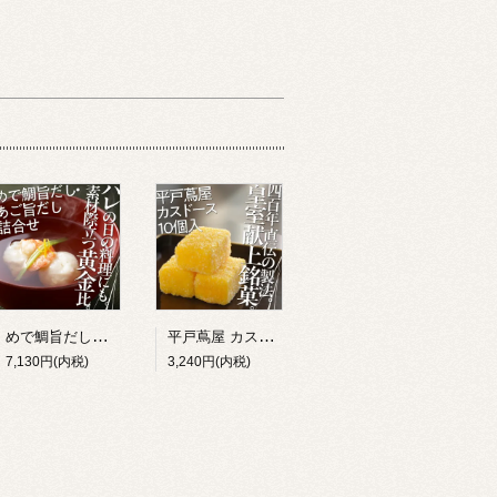
めで鯛旨だし・あご旨だし詰合せ
平戸蔦屋 カスドース 10個入
7,130円(内税)
3,240円(内税)