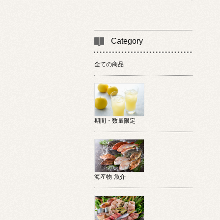
Category
全ての商品
期間・数量限定
海産物-魚介