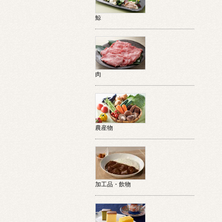
鯨
肉
農産物
加工品・飲物