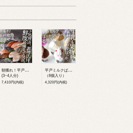
朝獲れ！平戸地魚詰合せ
平戸ミルクばっかジェラート
(3~4人分)
（8個入り）
7,410円(内税)
4,320円(内税)