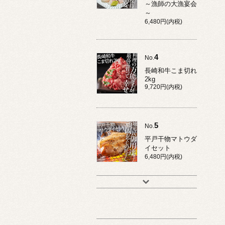
～漁師の大漁宴会
～
6,480円(内税)
4
No.
長崎和牛こま切れ
2kg
9,720円(内税)
5
No.
平戸干物マトウダ
イセット
6,480円(内税)