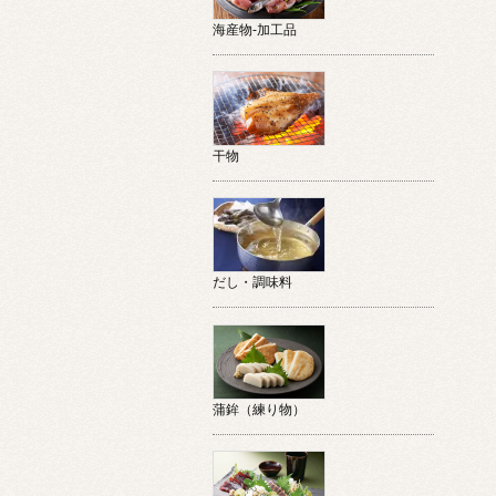
海産物-加工品
干物
だし・調味料
蒲鉾（練り物）