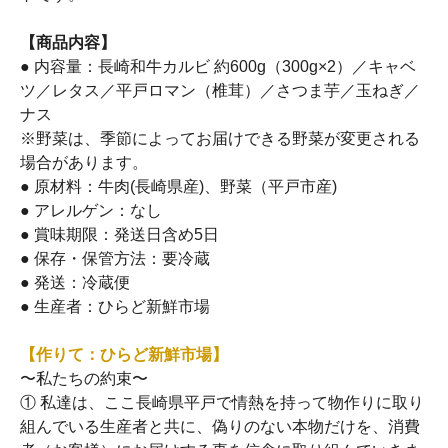
【商品内容】
● 内容量：長崎和牛カルビ 約600g（300g×2）／キャベ
ツ／レタス／平戸ロマン（椎茸）／さつま芋／玉ねぎ／
ナス
※野菜は、季節によってお届けできる野菜が変更される
場合があります。
● 原材料：牛肉(長崎県産)、野菜（平戸市産)
● アレルゲン：なし
● 賞味期限：発送日含め5日
● 保存・保管方法：要冷蔵
● 発送：冷蔵便
● 生産者：ひらど新鮮市場
【作りて：ひらど新鮮市場】
〜私たちの約束〜
① 私達は、ここ長崎県平戸で情熱を持って物作りに取り
組んでいる生産者と共に、偽りのない本物だけを、消費