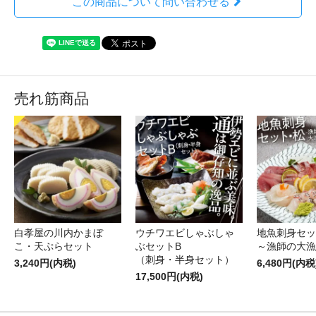
この商品について問い合わせる
売れ筋商品
白孝屋の川内かまぼ
ウチワエビしゃぶしゃ
地魚刺身セッ
こ・天ぷらセット
ぶセットB
～漁師の大漁
（刺身・半身セット）
3,240円(内税)
6,480円(内税
17,500円(内税)