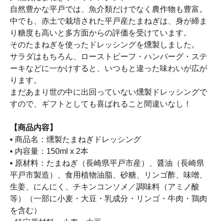
自然豊かな平戸では、魚介類だけでなく農作物も豊富。
中でも、赤土で栽培された平戸産たまねぎは、身が締ま
り糖度も高いと多方面からの評価を受けています。
そのたまねぎを使ったドレッシングを燻製しました。
サラダはもちろん、ローストビーフ・ハンバーグ・ステ
ーキなどに一かけすると、いつもと違った味わいが広が
ります。
まだあまり世の中に出回っていない燻製ドレッシングで
すので、ギフトとしても喜ばれること間違いなし！
【商品内容】
▪ 商品名：燻製たまねぎドレッシング
▪ 内容量：150ml x 2本
▪ 原材料：たまねぎ（長崎県平戸市産）、醤油（長崎県
平戸市製造）、食用植物油脂、砂糖、リンゴ酢、味噌、
生姜、にんにく、チキンコンソメ／調味料（アミノ酸
等）（一部に小麦・大豆・乳成分・リンゴ・牛肉・鶏肉
を含む）